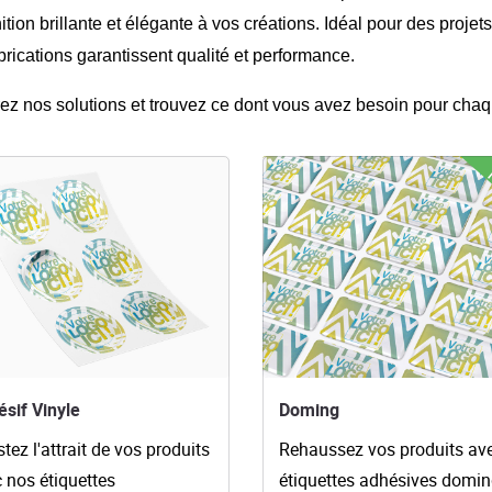
nition brillante et élégante à vos créations. Idéal pour des proj
brications garantissent qualité et performance.
ez nos solutions et trouvez ce dont vous avez besoin pour chaqu
es détails Adhésif Vinyle
Voir les détails Doming
sif Vinyle
Doming
tez l'attrait de vos produits
Rehaussez vos produits av
 nos étiquettes
étiquettes adhésives domi