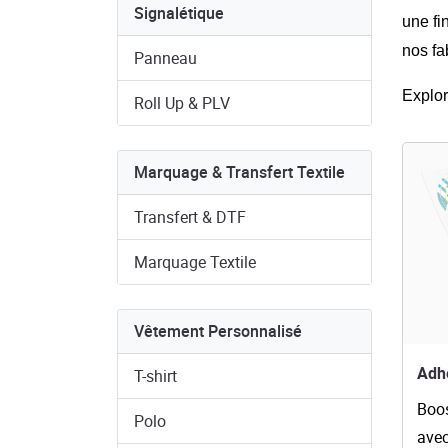
Signalétique
une fi
nos fa
Panneau
Explor
Roll Up & PLV
Voir l
Marquage & Transfert Textile
Transfert & DTF
Marquage Textile
Vêtement Personnalisé
Adhé
T-shirt
Boos
Polo
avec