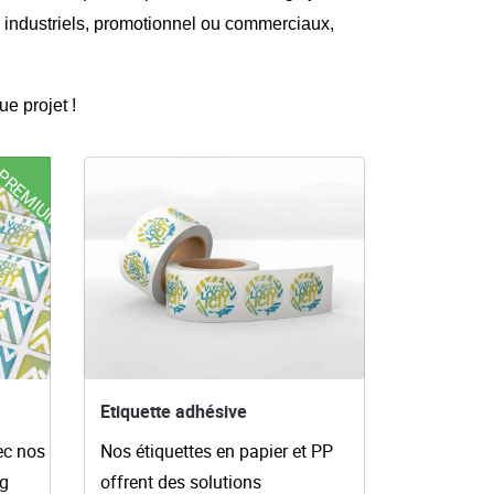
ets industriels, promotionnel ou commerciaux,
e projet !
Voir les détails Etiquette adhésive
PREMIUM
Etiquette adhésive
ec nos
Nos étiquettes en papier et PP
ng
offrent des solutions