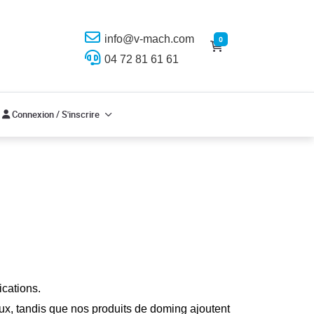
info@v-mach.com
0
04 72 81 61 61
Connexion / S'inscrire
Connexion / S'inscrire
cations.
aux, tandis que nos produits de doming ajoutent