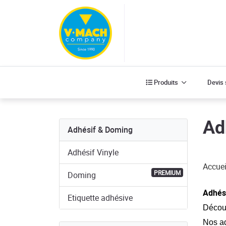
Produits
Produits
Devis
Ad
Adhésif & Doming
Adhésif Vinyle
Accuei
PREMIUM
Doming
Adhés
Etiquette adhésive
Découv
Nos ad