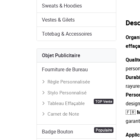
Sweats & Hoodies
Vestes & Gilets
Desc
Totebag & Accessoires
Organi
effaça
Objet Publicitaire
Quali
person
Fourniture de Bureau
Durabi
Règle Personnalisée
rayure
Stylo Personnalisé
Person
TOP Vente
Tableau Effaçable
design
🇫🇷 
Carnet de Note
garant
Populaire
Badge Bouton
Applic