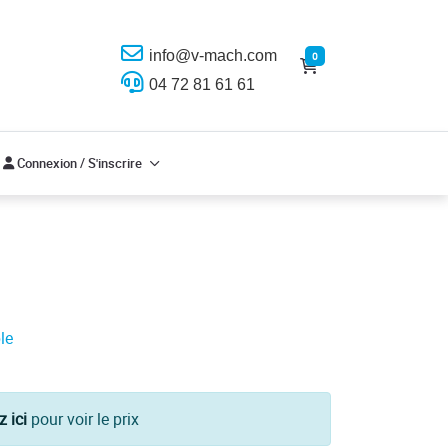
info@v-mach.com
0
04 72 81 61 61
Connexion / S'inscrire
Connexion / S'inscrire
le
z ici
pour voir le prix