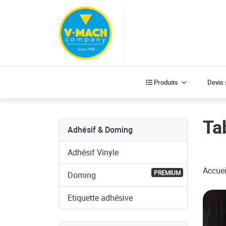
Produits
Produits
Devis
Ta
Adhésif & Doming
Adhésif Vinyle
Accuei
PREMIUM
Doming
Etiquette adhésive