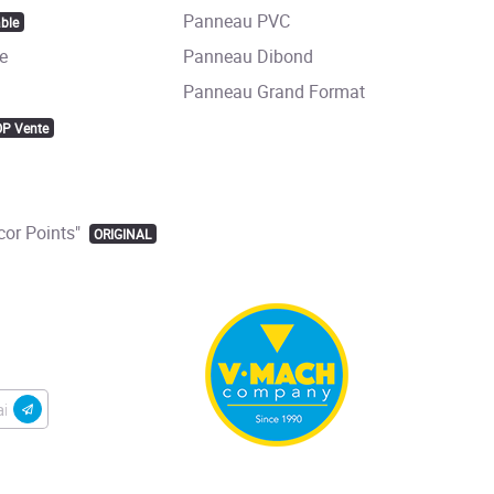
Panneau PVC
ble
e
Panneau Dibond
Panneau Grand Format
OP Vente
or Points"
ORIGINAL