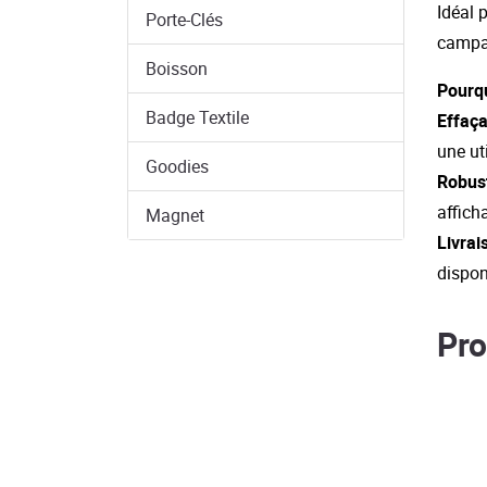
Idéal 
Porte-Clés
campag
Boisson
Pourqu
Badge Textile
Effaça
une ut
Goodies
Robust
affich
Magnet
Livrai
dispon
Pro