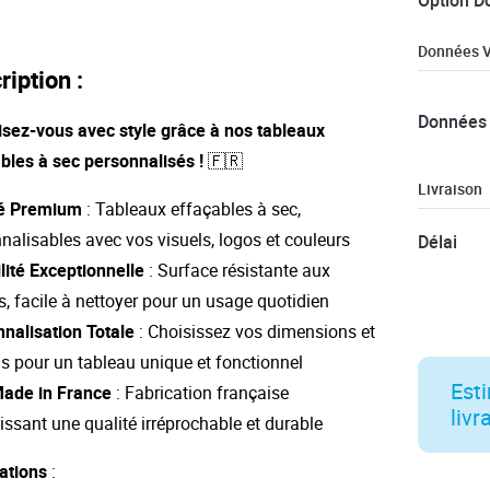
Option D
Données V
ription :
Données 
sez-vous avec style grâce à nos tableaux
bles à sec personnalisés !
🇫🇷
Livraison
té Premium
: Tableaux effaçables à sec,
nalisables avec vos visuels, logos et couleurs
Délai
lité Exceptionnelle
: Surface résistante aux
s, facile à nettoyer pour un usage quotidien
nalisation Totale
: Choisissez vos dimensions et
s pour un tableau unique et fonctionnel
Esti
Made in France
: Fabrication française
livr
issant une qualité irréprochable et durable
ations
: