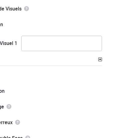
e Visuels
on
Visuel 1
on
ge
erreux