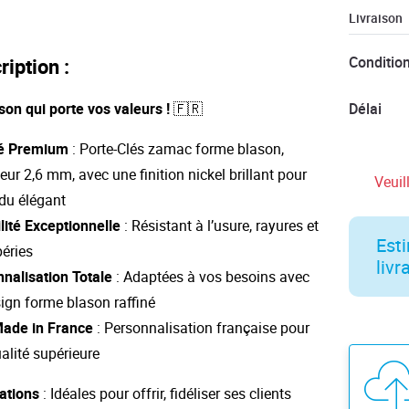
Livraison
Conditio
ription :
Délai
son qui porte vos valeurs !
🇫🇷
té Premium
: Porte-Clés zamac forme blason,
eur 2,6 mm, avec une finition nickel brillant pour
Veuil
du élégant
lité Exceptionnelle
: Résistant à l’usure, rayures et
Esti
éries
livr
nalisation Totale
: Adaptées à vos besoins avec
ign forme blason raffiné
Made in France
: Personnalisation française pour
alité supérieure
ations
: Idéales pour offrir, fidéliser ses clients