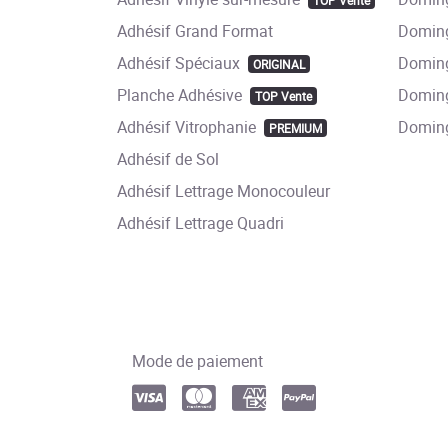
TOP Vente
Adhésif Grand Format
Doming
Adhésif Spéciaux
Doming
ORIGINAL
Planche Adhésive
Doming
TOP Vente
Adhésif Vitrophanie
Domin
PREMIUM
Adhésif de Sol
Adhésif Lettrage Monocouleur
Adhésif Lettrage Quadri
Mode de paiement