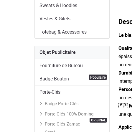
Sweats & Hoodies
Vestes & Gilets
Desc
Totebag & Accessoires
Le bla
Quali
Objet Publicitaire
épaiss
un ren
Fourniture de Bureau
Durabi
Populaire
Badge Bouton
intemp
Person
Porte-Clés
un des
Badge Porte-Clés
🇫🇷 
Porte-Clés 100% Doming
une qu
ORIGINAL
Porte-Clés Zamac
Applic