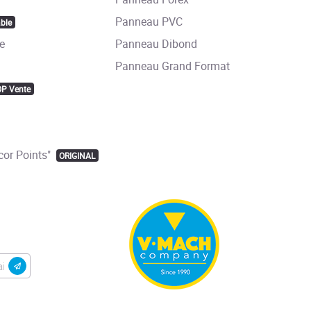
Panneau PVC
ble
e
Panneau Dibond
Panneau Grand Format
OP Vente
or Points"
ORIGINAL