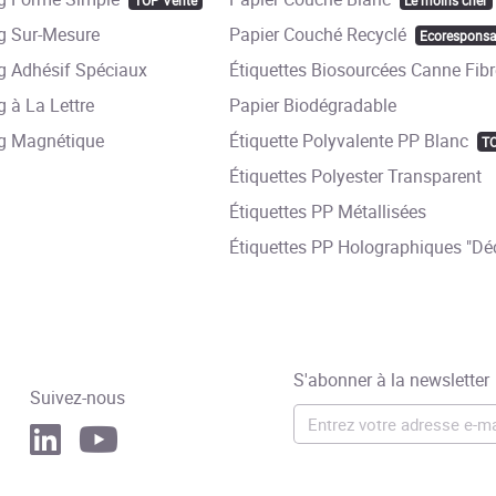
TOP Vente
Le moins cher
 Sur-Mesure
Papier Couché Recyclé
Ecoresponsa
 Adhésif Spéciaux
Étiquettes Biosourcées Canne Fibr
 à La Lettre
Papier Biodégradable
g Magnétique
Étiquette Polyvalente PP Blanc
T
Étiquettes Polyester Transparent
Étiquettes PP Métallisées
Étiquettes PP Holographiques "Déc
S'abonner à la newsletter
Suivez-nous