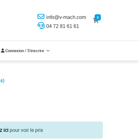
info@v-mach.com
0
04 72 81 61 61
Connexion / S'inscrire
Connexion / S'inscrire
és)
z ici
pour voir le prix