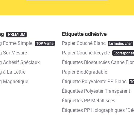
ng
Etiquette adhésive
PREMIUM
g Forme Simple
Papier Couché Blanc
TOP Vente
Le moins cher
 Sur-Mesure
Papier Couché Recyclé
Ecoresponsa
 Adhésif Spéciaux
Étiquettes Biosourcées Canne Fibr
 à La Lettre
Papier Biodégradable
g Magnétique
Étiquette Polyvalente PP Blanc
T
Étiquettes Polyester Transparent
Étiquettes PP Métallisées
Étiquettes PP Holographiques "Déc