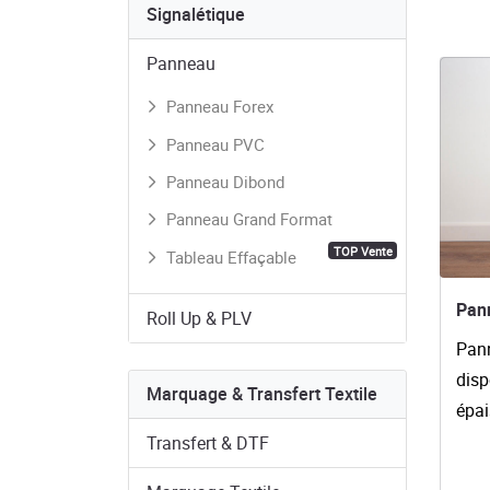
Signalétique
Panneau
Voir l
Panneau Forex
Panneau PVC
Panneau Dibond
Panneau Grand Format
TOP Vente
Tableau Effaçable
Pan
Roll Up & PLV
Pann
disp
Marquage & Transfert Textile
épa
Transfert & DTF