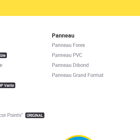
Panneau
Panneau Forex
Panneau PVC
ble
e
Panneau Dibond
Panneau Grand Format
OP Vente
or Points"
ORIGINAL