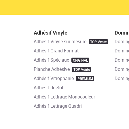
Adhésif Vinyle
Domi
Adhésif Vinyle sur-mesure
Domin
TOP Vente
Adhésif Grand Format
Doming
Adhésif Spéciaux
Doming
ORIGINAL
Planche Adhésive
Doming
TOP Vente
Adhésif Vitrophanie
Domin
PREMIUM
Adhésif de Sol
Adhésif Lettrage Monocouleur
Adhésif Lettrage Quadri