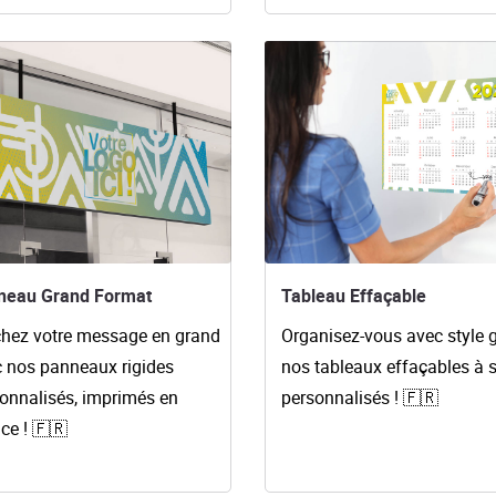
es détails Panneau Grand Format
Voir les détails Tableau Effaç
neau Grand Format
Tableau Effaçable
chez votre message en grand
Organisez-vous avec style 
 nos panneaux rigides
nos tableaux effaçables à 
onnalisés, imprimés en
personnalisés !
🇫🇷
ce ! 🇫🇷