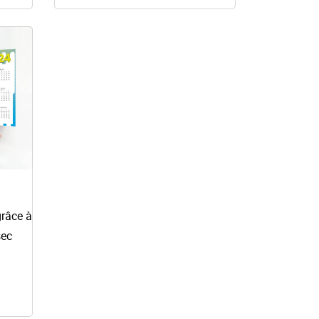
able
grâce à
sec