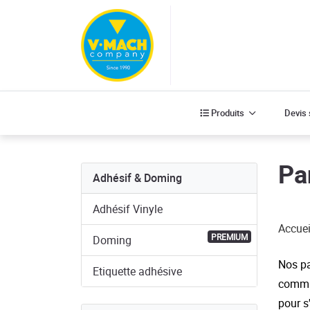
Produits
Produits
Devis
Pa
Adhésif & Doming
Adhésif Vinyle
Accuei
PREMIUM
Doming
Nos pa
Etiquette adhésive
commun
pour s