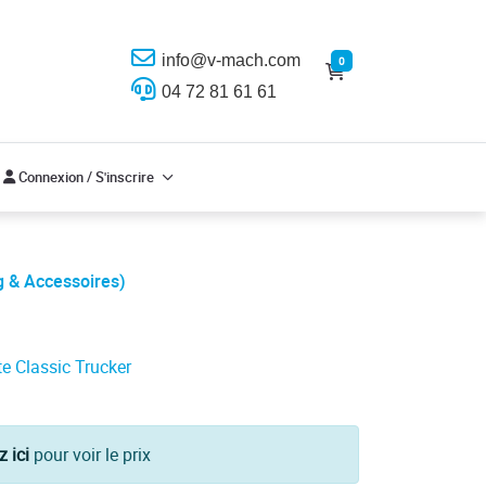
info@v-mach.com
0
04 72 81 61 61
Connexion / S'inscrire
Connexion / S'inscrire
g & Accessoires)
e Classic Trucker
z ici
pour voir le prix