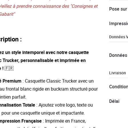
Veillez à prendre connaissance des "Consignes et
Pose sur
Gabarit"
Impressi
Données V
ription :
z un style intemporel avec notre casquette
Données 
c Trucker, personnalisable et imprimée en
 ! 🇫🇷
Livraison
té Premium
: Casquette Classic Trucker avec un
Conditio
u frontal blanc rigide en buckram structuré pour
ntien parfait.
Délai
nalisation Totale
: Ajoutez votre logo, texte ou
 pour une casquette unique et impactante.
mpression Française
: Imprimée en France,