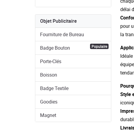
chaque
délai 
Confor
Objet Publicitaire
pour u
Fourniture de Bureau
la tran
Populaire
Applic
Badge Bouton
Idéale
Porte-Clés
équipe
tendan
Boisson
Pourqu
Badge Textile
Style 
Goodies
iconiq
Impres
Magnet
durabl
Livrai