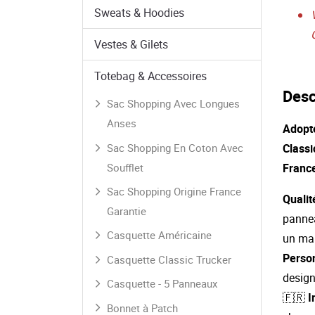
Sweats & Hoodies
Vestes & Gilets
Totebag & Accessoires
Desc
Sac Shopping Avec Longues
Anses
Adopte
Sac Shopping En Coton Avec
Classi
Soufflet
France
Sac Shopping Origine France
Quali
Garantie
pannea
Casquette Américaine
un mai
Person
Casquette Classic Trucker
design
Casquette - 5 Panneaux
🇫🇷
I
Bonnet à Patch