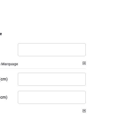
e
n Marquage
(cm)
(cm)