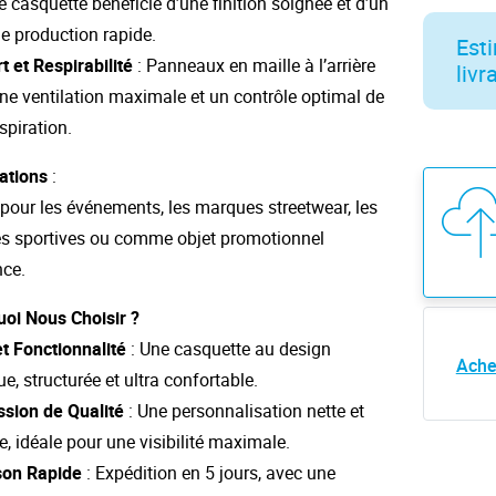
 casquette bénéficie d’une finition soignée et d’un
de production rapide.
Esti
t et Respirabilité
: Panneaux en maille à l’arrière
livr
ne ventilation maximale et un contrôle optimal de
spiration.
ations
:
 pour les événements, les marques streetwear, les
s sportives ou comme objet promotionnel
ce.
oi Nous Choisir ?
et Fonctionnalité
: Une casquette au design
Ache
ue, structurée et ultra confortable.
sion de Qualité
: Une personnalisation nette et
e, idéale pour une visibilité maximale.
son Rapide
: Expédition en 5 jours, avec une