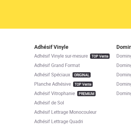
Adhésif Vinyle
Domi
Adhésif Vinyle sur-mesure
Domin
TOP Vente
Adhésif Grand Format
Doming
Adhésif Spéciaux
Doming
ORIGINAL
Planche Adhésive
Doming
TOP Vente
Adhésif Vitrophanie
Domin
PREMIUM
Adhésif de Sol
Adhésif Lettrage Monocouleur
Adhésif Lettrage Quadri