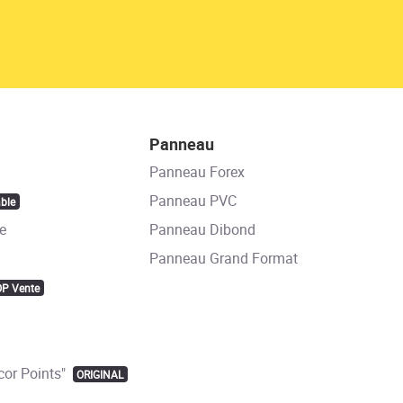
Panneau
Panneau Forex
Panneau PVC
ble
e
Panneau Dibond
Panneau Grand Format
OP Vente
or Points"
ORIGINAL