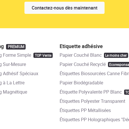
Contactez-nous dès maintenant
ng
Etiquette adhésive
PREMIUM
g Forme Simple
Papier Couché Blanc
TOP Vente
Le moins cher
 Sur-Mesure
Papier Couché Recyclé
Ecoresponsa
 Adhésif Spéciaux
Étiquettes Biosourcées Canne Fibr
 à La Lettre
Papier Biodégradable
g Magnétique
Étiquette Polyvalente PP Blanc
T
Étiquettes Polyester Transparent
Étiquettes PP Métallisées
Étiquettes PP Holographiques "Déc