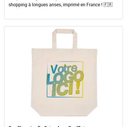
shopping à longues anses, imprimé en France ! 🇫🇷
Voir les détails Sac Shopping En Coton Avec Soufflet