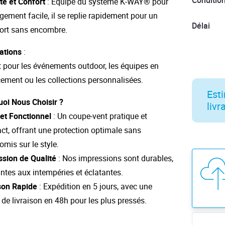
Conditio
ité et Confort
: Équipé du système K-WAY® pour
gement facile, il se replie rapidement pour un
Délai
ort sans encombre.
ations
:
t pour les événements outdoor, les équipes en
ement ou les collections personnalisées.
Esti
oi Nous Choisir ?
livr
et Fonctionnel
: Un coupe-vent pratique et
t, offrant une protection optimale sans
mis sur le style.
sion de Qualité
: Nos impressions sont durables,
antes aux intempéries et éclatantes.
son Rapide
: Expédition en 5 jours, avec une
 de livraison en 48h pour les plus pressés.