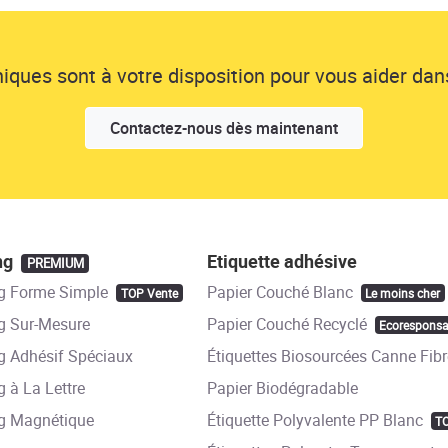
ques sont à votre disposition pour vous aider dans
Contactez-nous dès maintenant
ng
Etiquette adhésive
PREMIUM
g Forme Simple
Papier Couché Blanc
TOP Vente
Le moins cher
 Sur-Mesure
Papier Couché Recyclé
Ecoresponsa
 Adhésif Spéciaux
Étiquettes Biosourcées Canne Fibr
 à La Lettre
Papier Biodégradable
g Magnétique
Étiquette Polyvalente PP Blanc
T