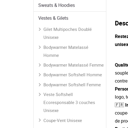
Sweats & Hoodies
Vestes & Gilets
Desc
Gilet Multipoches Doublé
Re
ste
Unisexe
unisex
Bodywarmer Matelassé
Homme
Quali
Bodywarmer Matelassé Femme
souple
Bodywarmer Softshell Homme
contre 
Bodywarmer Softshell Femme
Person
Veste Softshell
logo, 
Ecoresponsable 3 couches
🇫🇷
I
Unisexe
coupe-
Coupe-Vent Unisexe
de pro