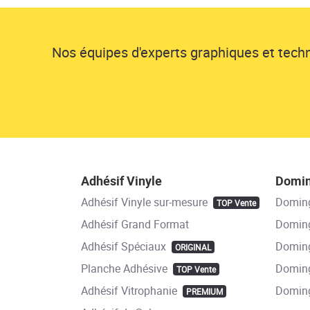
Nos équipes d'experts graphiques et techni
Adhésif Vinyle
Domi
Adhésif Vinyle sur-mesure
Domin
TOP Vente
Adhésif Grand Format
Doming
Adhésif Spéciaux
Doming
ORIGINAL
Planche Adhésive
Doming
TOP Vente
Adhésif Vitrophanie
Domin
PREMIUM