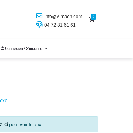
info@v-mach.com
0
04 72 81 61 61
Connexion / S'inscrire
Connexion / S'inscrire
sexe
z ici
pour voir le prix