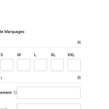
de Marquages
S
M
L
XL
XXL
 1
nement