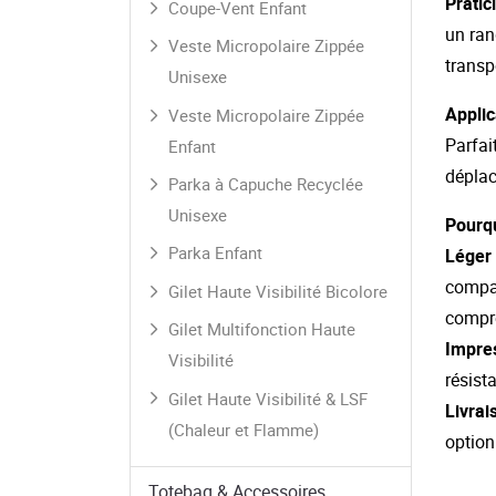
Pratic
Coupe-Vent Enfant
un ran
Veste Micropolaire Zippée
transp
Unisexe
Applic
Veste Micropolaire Zippée
Parfai
Enfant
déplac
Parka à Capuche Recyclée
Unisexe
Pourqu
Parka Enfant
Léger 
compac
Gilet Haute Visibilité Bicolore
compro
Gilet Multifonction Haute
Impres
Visibilité
résist
Gilet Haute Visibilité & LSF
Livrai
(Chaleur et Flamme)
option
Totebag & Accessoires