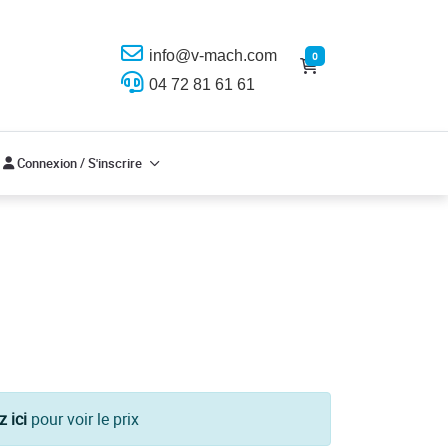
info@v-mach.com
0
04 72 81 61 61
Connexion / S'inscrire
Connexion / S'inscrire
z ici
pour voir le prix