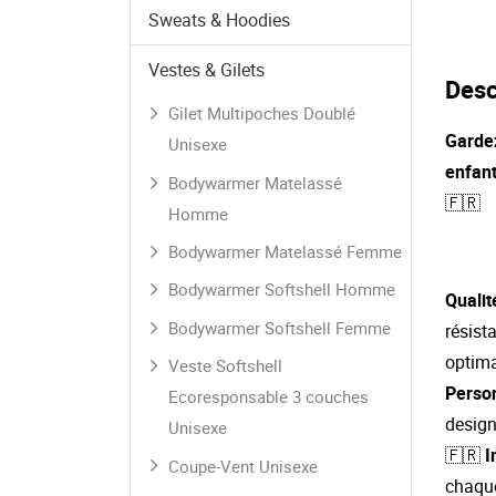
Sweats & Hoodies
Vestes & Gilets
Desc
Gilet Multipoches Doublé
Gardez
Unisexe
enfant
Bodywarmer Matelassé
🇫🇷
Homme
Bodywarmer Matelassé Femme
Bodywarmer Softshell Homme
Quali
Bodywarmer Softshell Femme
résist
optima
Veste Softshell
Person
Ecoresponsable 3 couches
design
Unisexe
🇫🇷
I
Coupe-Vent Unisexe
chaque