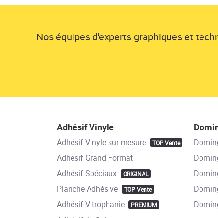
Nos équipes d'experts graphiques et techni
Adhésif Vinyle
Domi
Adhésif Vinyle sur-mesure
Domin
TOP Vente
Adhésif Grand Format
Doming
Adhésif Spéciaux
Doming
ORIGINAL
Planche Adhésive
Doming
TOP Vente
Adhésif Vitrophanie
Domin
PREMIUM