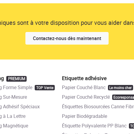
ques sont à votre disposition pour vous aider dans
Contactez-nous dès maintenant
ng
Etiquette adhésive
PREMIUM
g Forme Simple
Papier Couché Blanc
TOP Vente
Le moins cher
 Sur-Mesure
Papier Couché Recyclé
Ecoresponsa
 Adhésif Spéciaux
Étiquettes Biosourcées Canne Fibr
 à La Lettre
Papier Biodégradable
g Magnétique
Étiquette Polyvalente PP Blanc
T