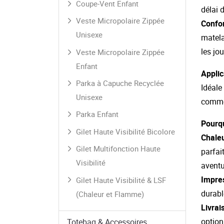
Coupe-Vent Enfant
délai 
Veste Micropolaire Zippée
Confor
Unisexe
matela
les jo
Veste Micropolaire Zippée
Enfant
Applic
Parka à Capuche Recyclée
Idéale 
Unisexe
comme
Parka Enfant
Pourqu
Gilet Haute Visibilité Bicolore
Chaleu
Gilet Multifonction Haute
parfai
Visibilité
aventu
Impres
Gilet Haute Visibilité & LSF
durabl
(Chaleur et Flamme)
Livrai
option
Totebag & Accessoires